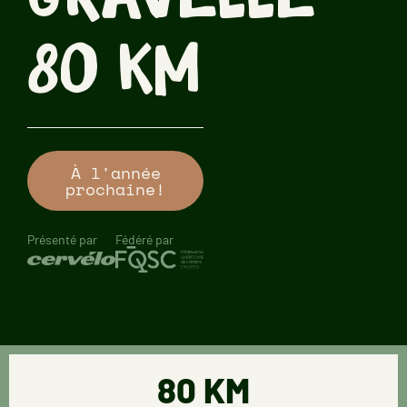
gravelle
80 km
À l'année
prochaine!
Présenté par
Fédéré par
80 KM